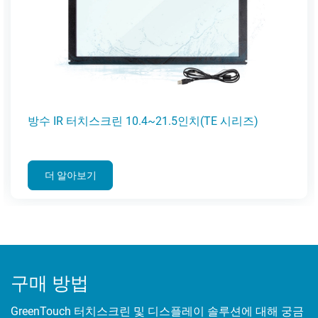
IR 터치스크린 10.4~21.5인치(TE 시리즈)
정전식
 알아보기
더
구매 방법
GreenTouch 터치스크린 및 디스플레이 솔루션에 대해 궁금