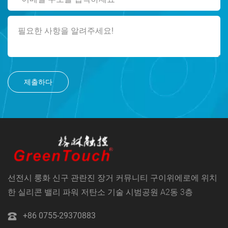
제출하다
선전시 룽화 신구 관란진 장거 커뮤니티 구이위에로에 위치
한 실리콘 밸리 파워 저탄소 기술 시범공원 A2동 3층
+86 0755-29370883