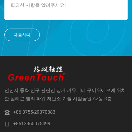
제출하다
선전시 룽화 신구 관란진 장거 커뮤니티 구이위에로에 위치
한 실리콘 밸리 파워 저탄소 기술 시범공원 A2동 3층
+86 0755-29370883
+8613360075499