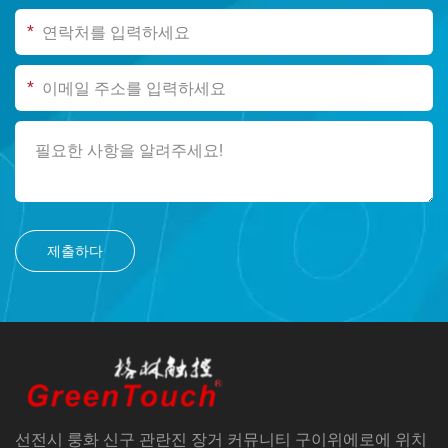
*
*
제출하다
선전시 룽화 신구 관란진 장거 커뮤니티 구이위에로에 위치