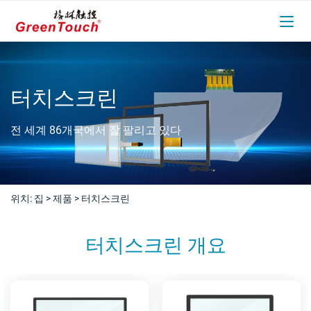
터치스크린
전 세계 86개국에서 잘 팔리고 있다
위치:
집
>
제품
>
터치스크린
터치스크린 개요