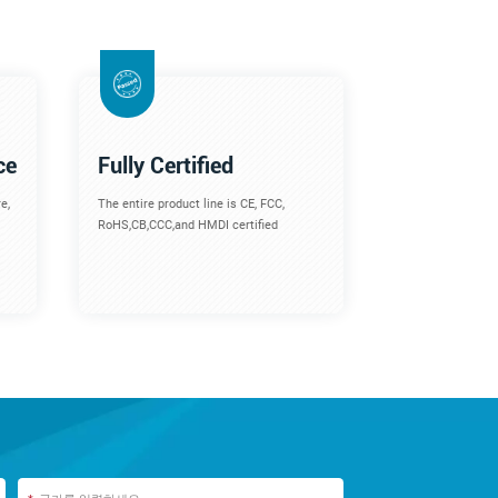
ce
Fully Certified
e,
The entire product line is CE, FCC,
RoHS,CB,CCC,and HMDI certified