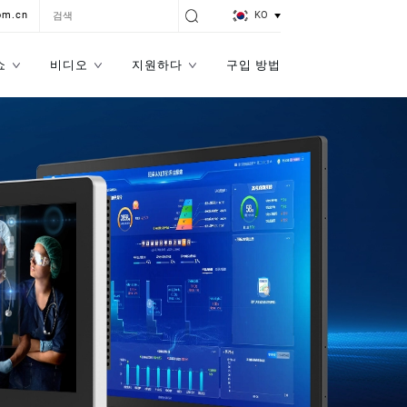
KO
om.cn
쇼
비디오
지원하다
구입 방법