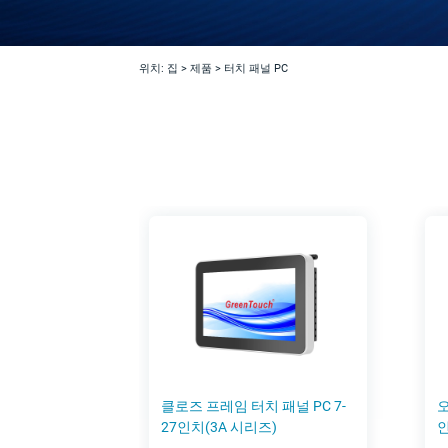
위치:
집
>
제품
>
터치 패널 PC
클로즈 프레임 터치 패널 PC 7-
오
27인치(3A 시리즈)
인