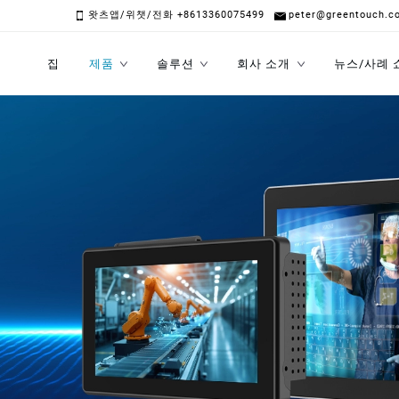
왓츠앱/위챗/전화 +8613360075499
peter@greentouch.c
집
제품
솔루션
회사 소개
뉴스/사례 