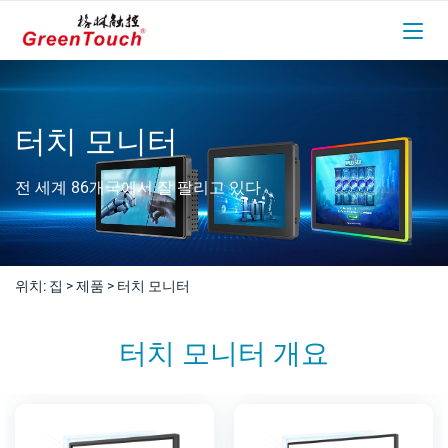
터치 모니터
전 세계 86개국에서 잘 팔리고 있다
위치:
집
>
제품
>
터치 모니터
터치 모니터 개요