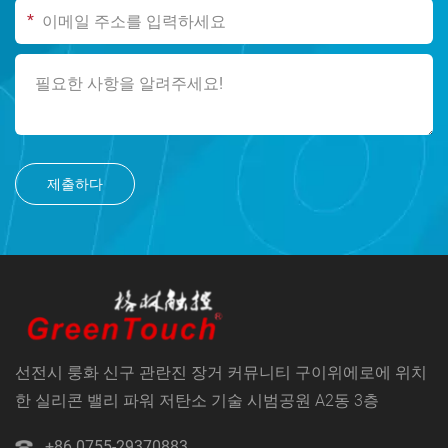
*
제출하다
선전시 룽화 신구 관란진 장거 커뮤니티 구이위에로에 위치
한 실리콘 밸리 파워 저탄소 기술 시범공원 A2동 3층
+86 0755-29370883